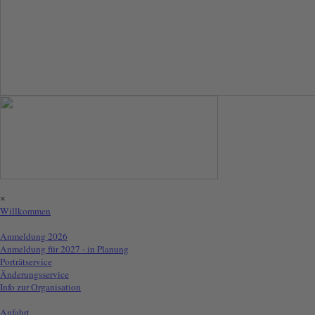
Menü überspringen
×
Willkommen
Info für Aussteller
▼
Anmeldung 2026
Anmeldung für 2027 - in Planung
Porträtservice
Änderungsservice
Info zur Organisation
Info für Besucher
▼
Anfahrt