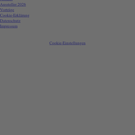
Aussteller 2026
Vorträge
Cookie-Erklärung
Datenschutz
Impressum
(C) 2008 - 2026
Susanne Vater
Cookie-Einstellungen
Zurück zum Seiteninhalt