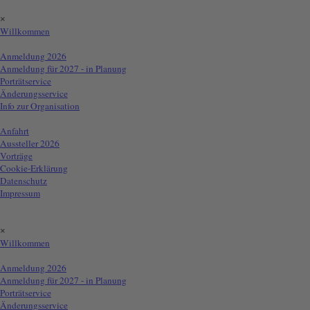
Direkt zum Seiteninhalt
Menü überspringen
×
Willkommen
Info für Aussteller
▼
Anmeldung 2026
Anmeldung für 2027 - in Planung
Porträtservice
Änderungsservice
Info zur Organisation
Info für Besucher
▼
Anfahrt
Aussteller 2026
Vorträge
Cookie-Erklärung
Datenschutz
Impressum
Menü:
Menü überspringen
×
Willkommen
Info für Aussteller
▼
Anmeldung 2026
Anmeldung für 2027 - in Planung
Porträtservice
Änderungsservice