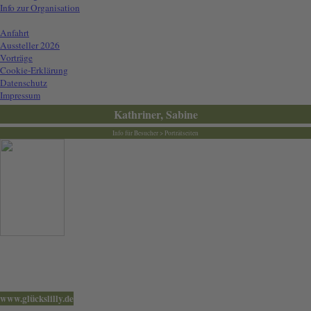
Info zur Organisation
Info für Besucher
▼
Anfahrt
Aussteller 2026
Vorträge
Cookie-Erklärung
Datenschutz
Impressum
Kathriner, Sabine
Info für Besucher > Porträtseiten
"Ganzheitliche Gesundheitstage"
werden professionell von der
Grafikerin und Diplom-Designerin
Sabine Kathriner
unterstützt.
www.glückslilly.de