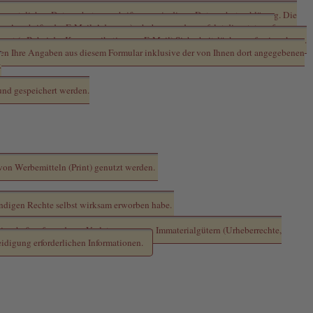
 gesetzlichen Datenschutzvorschriften sowie dieser Datenschutzerklärung. Die
Anschrift oder E-Mail-Adressen) erhoben werden, erfolgt dies stets auf
ernet (z.B. bei der Kommunikation per E-Mail) Sicherheitslücken aufweisen kann.
den Ihre Angaben aus diesem Formular inklusive der von Ihnen dort angegebenen
.
und gespeichert werden.
aft zur Verfügung stellt.
*
 von Werbemitteln (Print) genutzt werden.
twendigen Rechte selbst wirksam erworben habe.
inschaft aufgrund von Verletzungen von Immaterialgütern (Urheberrechte,
idigung erforderlichen Informationen.