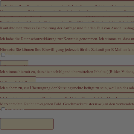
Datenschutzerklärung / Zustimmung zur elektronischen Datenerhebung und Date
Die Betreiber dieser Seiten nehmen den Schutz Ihrer persönlichen Daten sehr er
Nutzung unserer Webseite ist in der Regel ohne Angabe personenbezogener Daten m
freiwilliger Basis. Diese Daten werden ohne Ihre ausdrückliche Zustimmung nicht 
Ein lückenloser Schutz der Daten vor dem Zugriff durch Dritte ist nicht möglic
Kontaktdaten zwecks Bearbeitung der Anfrage und für den Fall von Anschlussfrage
Ich habe die Datenschutzerklärung zur Kenntnis genommen. Ich stimme zu, dass 
Hinweis: Sie können Ihre Einwilligung jederzeit für die Zukunft per E-Mail an ki
Zustimmen
Haftungsvereinbarung zu Nutzungs- und Urheberrechten an Inhalten, die der Ausst
Nutzungsrecht:
Ich stimme hiermit zu, dass die nachfolgend übermittelten Inhalte ( (Bilder, Vid
Haftungsfreistellung:
Ich sichere zu, zur Übertragung der Nutzungsrechte befugt zu sein, weil ich das o
Ich bestätige durch meine Zustimmung die Unterstützung bei der Abwehr von Ansp
Markenrechte, Recht am eigenen Bild, Geschmacksmuster usw.) an den verwendeten 
Zustimmen
Name, Vorname:
*
Meine E-Mail-Adresse:
*