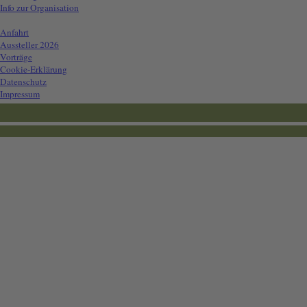
Info zur Organisation
Info für Besucher
▼
Anfahrt
Aussteller 2026
Vorträge
Cookie-Erklärung
Datenschutz
Impressum
Die Seiteninhalte werden regelmäßig aktualisiert und dienen als Grundlage für
Die Informationen zu den Ausstellern sind den Anmeldungen entnommen und tei
Tippfehler sollten eigentlich keine vorhanden sein - falls doch: verwenden Sie 
Sie können auch sonstige Änderungen oder Ergänzungen (insbesondere in dem F
------------------------
Für das Erstellen eines Porträts oder Änderungen am vorhandenen Porträt verwe
------------------------------