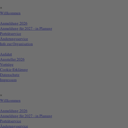
Direkt zum Seiteninhalt
Menü überspringen
×
Willkommen
Info für Aussteller
▼
Anmeldung 2026
Anmeldung für 2027 - in Planung
Porträtservice
Änderungsservice
Info zur Organisation
Info für Besucher
▼
Anfahrt
Aussteller 2026
Vorträge
Cookie-Erklärung
Datenschutz
Impressum
Menü:
Menü überspringen
×
Willkommen
Info für Aussteller
▼
Anmeldung 2026
Anmeldung für 2027 - in Planung
Porträtservice
Änderungsservice