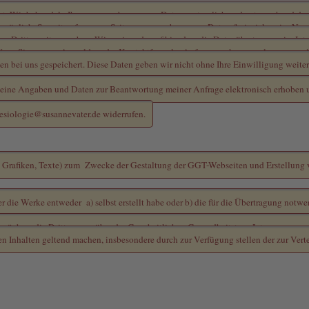
nspeicherung
*
nst. Wir behandeln Ihre personenbezogenen Daten vertraulich und entsprechend der
öglich. Soweit auf unseren Seiten personenbezogene Daten (beispielsweise Name, 
an Dritte weitergegeben. Wir weisen darauf hin, dass die Datenübertragung im Int
h. Wenn Sie uns per Anmelde- oder Kontaktformular Anfragen zukommen lassen, wer
n bei uns gespeichert. Diese Daten geben wir nicht ohne Ihre Einwilligung weiter
meine Angaben und Daten zur Beantwortung meiner Anfrage elektronisch erhoben 
nesiologie@susannevater.de widerrufen.
Bitte lesen Sie den vollständigen Text - wenn Sie Fragen hierzu haben: schreiben Sie bitte an datenschutz@ganzheitlichegesundheitstage.de
eller zur Verwertung durch die Ganzheitliche Gesundheitstage Interessengemeinsch
eos, Grafiken, Texte) zum Zwecke der Gestaltung der GGT-Webseiten und Erstellung
der die Werke entweder a) selbst erstellt habe oder b) die für die Übertragung no
rüchen, die Dritte gegenüber der Ganzheitlichen Gesundheitstage Interessengeme
Inhalten geltend machen, insbesondere durch zur Verfügung stellen der zur Verte
Bitte lesen Sie den vollständigen Text - wenn Sie Fragen hierzu haben: schreiben Sie bitte an datenschutz@ganzheitlichegesundheitstage.de