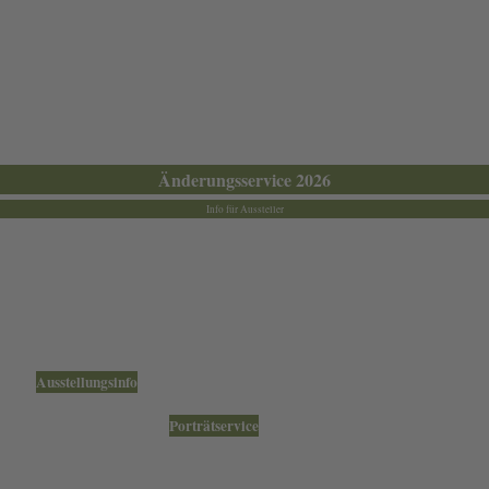
Änderungsservice 2026
Info für Aussteller
 die Produktion der Werbeflyer und Werbeplakate.
lweise durch Recherche auf vorhandenen Aussteller-Webseiten ergänzt.
bitte das nebenstehende Formular.
eld: "
Ausstellungsinfo
") vornehmen lassen
nden Sie bitte diese Seite:
Porträtservice