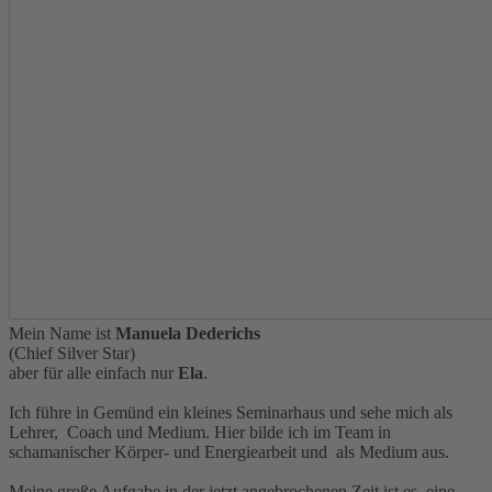
Mein Name ist
Manuela Dederichs
(Chief Silver Star)
aber für alle einfach nur
Ela
.
Ich führe in Gemünd ein kleines Seminarhaus und sehe mich als
Lehrer, Coach und Medium. Hier bilde ich im Team in
schamanischer Körper- und Energiearbeit und als Medium aus.
Meine große Aufgabe in der jetzt angebrochenen Zeit ist es, eine