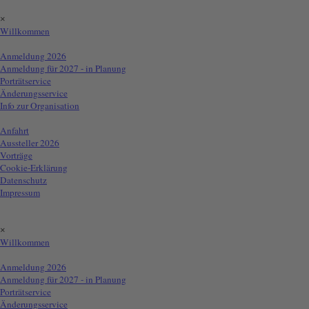
Direkt zum Seiteninhalt
Menü überspringen
×
Willkommen
Info für Aussteller
▼
Anmeldung 2026
Anmeldung für 2027 - in Planung
Porträtservice
Änderungsservice
Info zur Organisation
Info für Besucher
▼
Anfahrt
Aussteller 2026
Vorträge
Cookie-Erklärung
Datenschutz
Impressum
Menü:
Menü überspringen
×
Willkommen
Info für Aussteller
▼
Anmeldung 2026
Anmeldung für 2027 - in Planung
Porträtservice
Änderungsservice