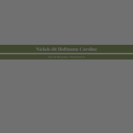
Nickels dit Hoffmann Caroline
Info für Besucher > Porträtseiten